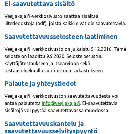
Ei-saavutettava sisältö
Veejjakaja.fi-verkkosivusto saattaa sisältää
liitetiedostoja (pdf), joista kaikki eivät ole saavutettavia.
Saavutettavuusselosteen laatiminen
Veejjakaja.fi -verkkosivusto on julkaistu 5.12.2016. Tämä
seloste on laadittu 9.9.2020. Seloste perustuu
käyttäjätestaukseen ja itsearvioon sekä
testausohjelmalla suoritettuun tarkastukseen.
Palaute ja yhteystiedot
Veejjakaja.fi -verkkosivuston saavutettavuudesta voi
antaa palautetta
info@veejjakaja.fi
. Ei-saavutettavia
sisältöjä voi pyytää saavutettavassa muodossa.
Saavutettavuuskantelu ja
saavutettavuusselvityspyyntö