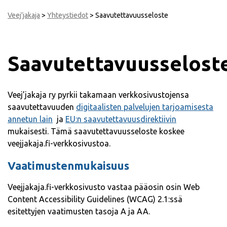
Veej'jakaja
>
Yhteystiedot
>
Saavutettavuusseloste
Saavutettavuusselost
Veej’jakaja ry pyrkii takamaan verkkosivustojensa
saavutettavuuden
digitaalisten palvelujen tarjoamisesta
annetun lain
ja
EU:n saavutettavuusdirektiivin
mukaisesti. Tämä saavutettavuusseloste koskee
veejjakaja.fi-verkkosivustoa.
Vaatimustenmukaisuus
Veejjakaja.fi-verkkosivusto vastaa pääosin osin Web
Content Accessibility Guidelines (WCAG) 2.1:ssä
esitettyjen vaatimusten tasoja A ja AA.