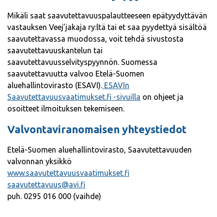
Mikäli saat saavutettavuuspalautteeseen epätyydyttävän
vastauksen Veej’jakaja ry:ltä tai et saa pyydettyä sisältöä
saavutettavassa muodossa, voit tehdä sivustosta
saavutettavuuskantelun tai
saavutettavuusselvityspyynnön. Suomessa
saavutettavuutta valvoo Etelä-Suomen
aluehallintovirasto (ESAVI).
ESAVIn
Saavutettavuusvaatimukset.fi -sivuilla
on ohjeet ja
osoitteet ilmoituksen tekemiseen.
Valvontaviranomaisen yhteystiedot
Etelä-Suomen aluehallintovirasto, Saavutettavuuden
valvonnan yksikkö
www.saavutettavuusvaatimukset.fi
saavutettavuus@avi.fi
puh. 0295 016 000 (vaihde)