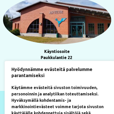
Käyntiosoite
Paukkulantie 22
(Artium-rakennus, huone 219)
Hyödynnämme evästeitä palvelumme
50170 Mikkeli
parantamiseksi
Käytämme evästeitä sivuston toimivuuden,
personoinnin ja analytiikan toteuttamiseksi.
Hyväksymällä kohdentamis- ja
markkinointievästeet voimme tarjota sivuston
käyttäjälle kohdennettuja sisältöjä sekä