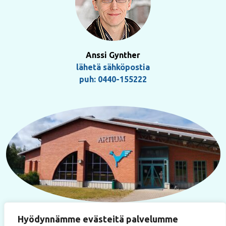
Anssi Gynther
lähetä sähköpostia
puh: 0440-155222
Käyntiosoite
Hyödynnämme evästeitä palvelumme