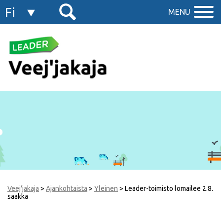
Fi
MENU
En
Veej'jakaja
>
Ajankohtaista
>
Yleinen
>
Leader-toimisto lomailee 2.8.
saakka