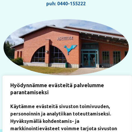
puh: 0440-155222
Käyntiosoite
Hyödynnämme evästeitä palvelumme
Paukkulantie 22
parantamiseksi
(Artium-rakennus, huone 219)
50170 Mikkeli
Käytämme evästeitä sivuston toimivuuden,
personoinnin ja analytiikan toteuttamiseksi.
Hyväksymällä kohdentamis- ja
markkinointievästeet voimme tarjota sivuston