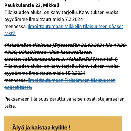
Paukkulantie 22, Mikkeli
Tilaisuuden aluksi on kahvitarjoilu. Kahvituksen vuoksi
pyydämme ilmoittautumisia 7.2.2024
mennessä.
Ilmoittautumaan Mikkelin tilaisuuteen pääset
tästä.
Pieksämäen tilaisuus järjestetään
22.02.2024 klo 17:30-
19:30, UkkoBistron Akka-kokoust
ilassa.
Osoite: Tallikankaankatu 3, Pieksämäki
(Veturitallit)
Tilaisuuden aluksi on kahvitarjoilu. Kahvituksen vuoksi
pyydämme ilmoittautumisia 15.2.2024
mennessä.
Ilmoittautumaan Pieksämäen tilaisuuteen
pääset tästä.
Pieksämäen tilaisuus peruttu vähäisen osallistujamäärän
takia.