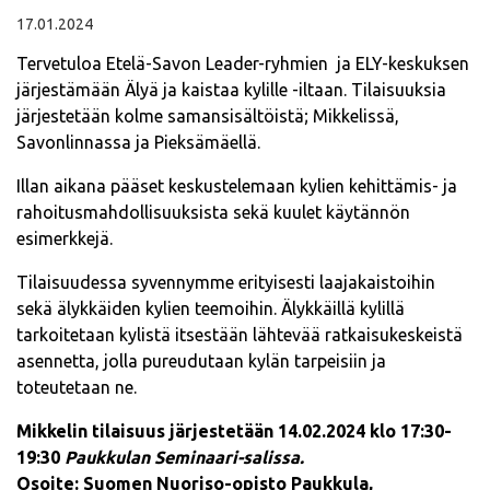
17.01.2024
Tervetuloa Etelä-Savon Leader-ryhmien ja ELY-keskuksen
järjestämään Älyä ja kaistaa kylille -iltaan. Tilaisuuksia
järjestetään kolme samansisältöistä; Mikkelissä,
Savonlinnassa ja Pieksämäellä.
Illan aikana pääset keskustelemaan kylien kehittämis- ja
rahoitusmahdollisuuksista sekä kuulet käytännön
esimerkkejä.
Tilaisuudessa syvennymme erityisesti laajakaistoihin
sekä älykkäiden kylien teemoihin. Älykkäillä kylillä
tarkoitetaan kylistä itsestään lähtevää ratkaisukeskeistä
asennetta, jolla pureudutaan kylän tarpeisiin ja
toteutetaan ne.
Mikkelin tilaisuus järjestetään 14.02.2024 klo 17:30-
19:30
Paukkulan Seminaari-salissa.
Osoite: Suomen Nuoriso-opisto Paukkula,