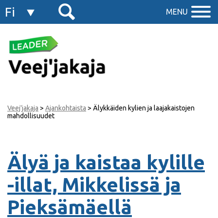
Fi
MENU
En
Veej'jakaja
>
Ajankohtaista
>
Älykkäiden kylien ja laajakaistojen
mahdollisuudet
Älyä ja kaistaa kylille
-illat, Mikkelissä ja
Pieksämäellä