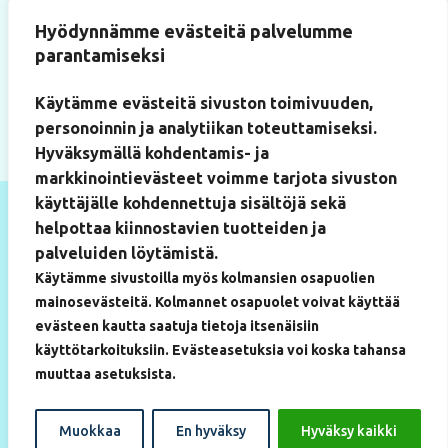
Käyntiosoite
Hyödynnämme evästeitä palvelumme
Paukkulantie 22
parantamiseksi
(Artium-rakennus, huone 219)
50170 Mikkeli
Käytämme evästeitä sivuston toimivuuden,
personoinnin ja analytiikan toteuttamiseksi.
Hyväksymällä kohdentamis- ja
markkinointievästeet voimme tarjota sivuston
käyttäjälle kohdennettuja sisältöjä sekä
helpottaa kiinnostavien tuotteiden ja
palveluiden löytämistä.
Käytämme sivustoilla myös kolmansien osapuolien
mainosevästeitä. Kolmannet osapuolet voivat käyttää
evästeen kautta saatuja tietoja itsenäisiin
käyttötarkoituksiin. Evästeasetuksia voi koska tahansa
muuttaa asetuksista.
Muokkaa
En hyväksy
Hyväksy kaikki