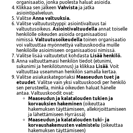
organisaatio, jonka puolesta haluat asioida.
Klikkaa sen jälkeen
Vahvista
ja jatka
asiointipalveluun.
Valitse
Anna valtuuksia.
Valitse valtuutustyyppi: asiointivaltuus tai
valtuutusoikeus.
Asiointivaltuudella
annat toiselle
henkilölle oikeuden asioida organisaatiosi
nimissä.
Valtuutusoikeudella
toinen organisaatio
voi valtuuttaa myönnettyä valtuuskoodia muille
henkilöille asioimiseen organisaatiosi nimissä.
Valitse lisää valtuutetut kohdasta
Lisää henkilö.
Anna valtuuttamasi henkilön tiedot (etunimi,
sukunimi ja henkilötunnus) ja klikkaa
Lisää
. Voit
valtuuttaa useamman henkilön samalla kertaa.
Valitse asiakaskategoriaksi
Maaseudun tuet ja
etuudet
. Valitse vain yksi valtuuskoodi per henkilö
sen perusteella, minkä oikeuden haluat hänelle
antaa. Valtuuskoodit ovat:
Maaseudun ja kalatalouden tukien ja
korvauksien hakeminen
(oikeuttaa
hakemuksen täyttämiseen, allekirjoittamiseen
ja lähettämiseen Hyrrässä)
Maaseudun ja kalatalouden tuki- ja
korvaushakemusten valmistelu
(oikeuttaa
hakemuksen täyttämiseen)