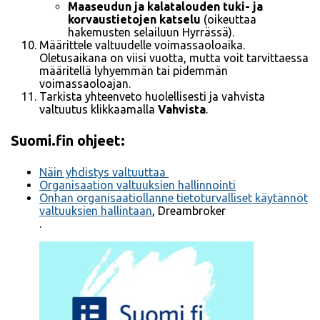
Maaseudun ja kalatalouden tuki- ja
korvaustietojen katselu
(oikeuttaa
hakemusten selailuun Hyrrässä).
Määrittele valtuudelle voimassaoloaika.
Oletusaikana on viisi vuotta, mutta voit tarvittaessa
määritellä lyhyemmän tai pidemmän
voimassaoloajan.
Tarkista yhteenveto huolellisesti ja vahvista
valtuutus klikkaamalla
Vahvista
.
Suomi.fin ohjeet:
Näin yhdistys valtuuttaa
Organisaation valtuuksien hallinnointi
Onhan organisaatiollanne tietoturvalliset käytännöt
valtuuksien hallintaan
, Dreambroker
.