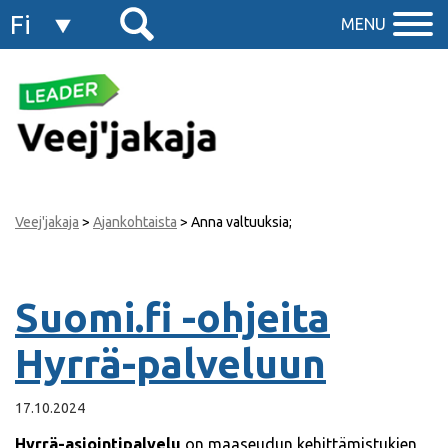
Fi
MENU
En
Veej'jakaja
>
Ajankohtaista
>
Anna valtuuksia;
Suomi.fi -ohjeita
Hyrrä-palveluun
17.10.2024
Hyrrä-asiointipalvelu
on maaseudun kehittämistukien