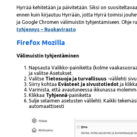
Hyrrää kehitetään ja päivitetään. Siksi on suositeltava
ennen kuin kirjautuu Hyrrään, jotta Hyrrä toimisi jouhev
ja Google Chromen välimuistin tyhjentämiseen. Ohje ru
tyhjennys – Ruokavirasto
Firefox Mozilla
Välimuistin tyhjentäminen
Napsauta Valikko-painiketta (kolme vaakasuoraa
ja valitse Asetukset.
Valitse
Tietosuoja ja turvallisuus
-välilehti si
Siirry kohtaa
Evästeet ja sivustotiedot
ja klikk
Varmista, että avautuneessa ikkunassa molemmat
Klikkaa
Tyhjennä
-painiketta
Sulje selaimen asetusten välilehti. Kaikki tekemä
automaattisesti