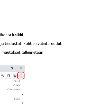
likosta
kaikki
 ja tiedostot ‑kohtien valintaruudut.
si muutokset tallennetaan