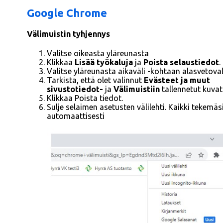
Google Chrome
Välimuistin tyhjennys
Valitse oikeasta yläreunasta
Klikkaa
Lisää työkaluja
ja
Poista selaustiedot
.
Valitse yläreunasta aikaväli -kohtaan alasvetova
Tarkista, että olet valinnut
Evästeet ja muut
sivustotiedot-
ja
Välimuistiin
tallennetut kuvat
Klikkaa Poista tiedot.
Sulje selaimen asetusten välilehti. Kaikki tekemä
automaattisesti