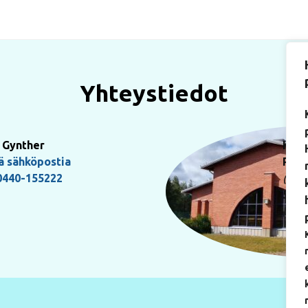
Yhteystiedot
 Gynther
Käyn
ä sähköpostia
Pauk
0440-155222
(Art
5017