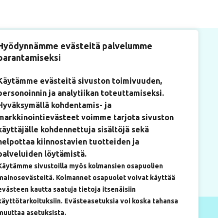
Hyödynnämme evästeitä palvelumme
parantamiseksi
Käytämme evästeitä sivuston toimivuuden,
personoinnin ja analytiikan toteuttamiseksi.
tiosoite
Hyväksymällä kohdentamis- ja
kulantie 22
markkinointievästeet voimme tarjota sivuston
ium-rakennus, huone 219)
käyttäjälle kohdennettuja sisältöjä sekä
0 Mikkeli
helpottaa kiinnostavien tuotteiden ja
palveluiden löytämistä.
Käytämme sivustoilla myös kolmansien osapuolien
mainosevästeitä. Kolmannet osapuolet voivat käyttää
evästeen kautta saatuja tietoja itsenäisiin
käyttötarkoituksiin. Evästeasetuksia voi koska tahansa
muuttaa asetuksista.