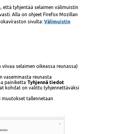
a, että tyhjentää selaimen välimuistin
asti. Alla on ohjeet Firefox Mozillan
okaviraston sivulta:
Välimuistin
 viivaa selaimen oikeassa reunassa)
vun vasemmasta reunasta
aa painiketta
Tyhjennä tiedot
 kohdat on valittu tyhjennettäväksi
si muutokset tallennetaan