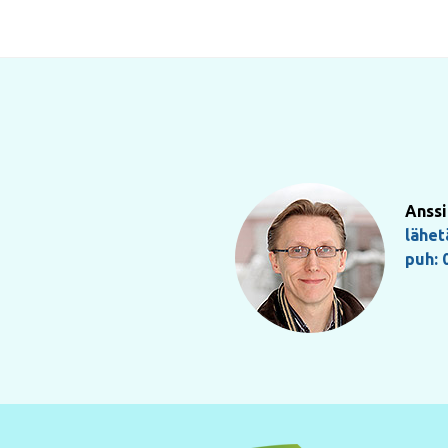
Anssi
lähet
puh: 