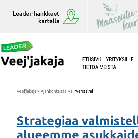
ETUSIVU
YRITYKSILLE
TIETOA MEISTÄ
Veej'jakaja
>
Ajankohtaista
>
Hirvensalmi
Strategiaa valmistel
alueemme asukkaide