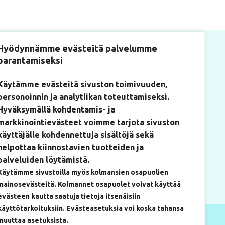
Hyödynnämme evästeitä palvelumme
parantamiseksi
Käytämme evästeitä sivuston toimivuuden,
personoinnin ja analytiikan toteuttamiseksi.
tiosoite
Hyväksymällä kohdentamis- ja
kulantie 22
markkinointievästeet voimme tarjota sivuston
ium-rakennus, huone 219)
käyttäjälle kohdennettuja sisältöjä sekä
0 Mikkeli
helpottaa kiinnostavien tuotteiden ja
palveluiden löytämistä.
Käytämme sivustoilla myös kolmansien osapuolien
mainosevästeitä. Kolmannet osapuolet voivat käyttää
evästeen kautta saatuja tietoja itsenäisiin
käyttötarkoituksiin. Evästeasetuksia voi koska tahansa
muuttaa asetuksista.