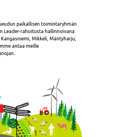
aseudun paikallisen toimintaryhmän
an Leader-rahoitusta hallinnoivana
Kangasniemi, Mikkeli, Mäntyharju,
amme antaa meille
änojan.