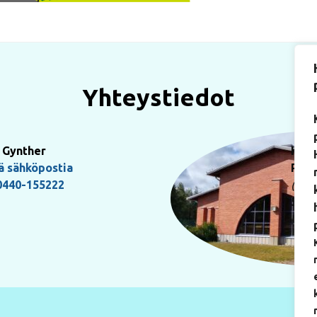
Yhteystiedot
 Gynther
Käyn
ä sähköpostia
Pauk
0440-155222
(Art
5017