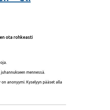
ten ota rohkeasti
oja.
 juhannukseen mennessä.
y on anonyymi. Kyselyyn pääset alla