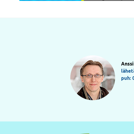
Anssi
lähet
puh: 