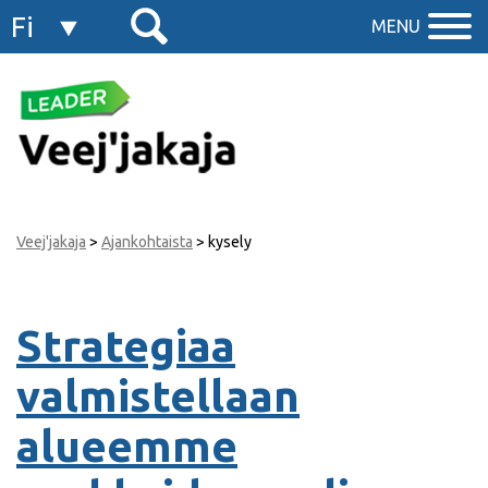
Fi
MENU
En
Veej'jakaja
>
Ajankohtaista
>
kysely
Strategiaa
valmistellaan
alueemme