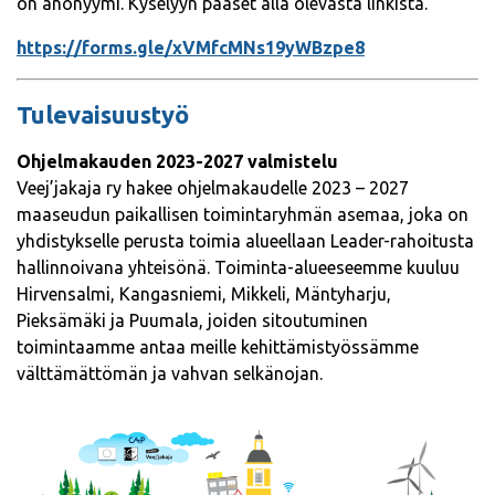
on anonyymi. Kyselyyn pääset alla olevasta linkistä.
https://forms.gle/xVMfcMNs19yWBzpe8
Tulevaisuustyö
Ohjelmakauden 2023-2027 valmistelu
Veej’jakaja ry hakee ohjelmakaudelle 2023 – 2027
maaseudun paikallisen toimintaryhmän asemaa, joka on
yhdistykselle perusta toimia alueellaan Leader-rahoitusta
hallinnoivana yhteisönä. Toiminta-alueeseemme kuuluu
Hirvensalmi, Kangasniemi, Mikkeli, Mäntyharju,
Pieksämäki ja Puumala, joiden sitoutuminen
toimintaamme antaa meille kehittämistyössämme
välttämättömän ja vahvan selkänojan.