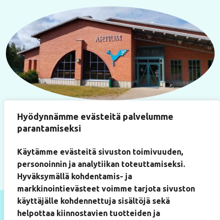
Käyntiosoite
Hyödynnämme evästeitä palvelumme
Paukkulantie 22
parantamiseksi
(Artium-rakennus, huone 219)
50170 Mikkeli
Käytämme evästeitä sivuston toimivuuden,
personoinnin ja analytiikan toteuttamiseksi.
Hyväksymällä kohdentamis- ja
markkinointievästeet voimme tarjota sivuston
käyttäjälle kohdennettuja sisältöjä sekä
helpottaa kiinnostavien tuotteiden ja