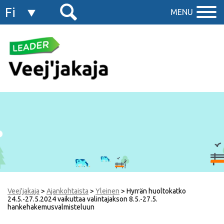
Fi
MENU
En
Veej'jakaja
>
Ajankohtaista
>
Yleinen
>
Hyrrän huoltokatko
24.5.-27.5.2024 vaikuttaa valintajakson 8.5.-27.5.
hankehakemusvalmisteluun