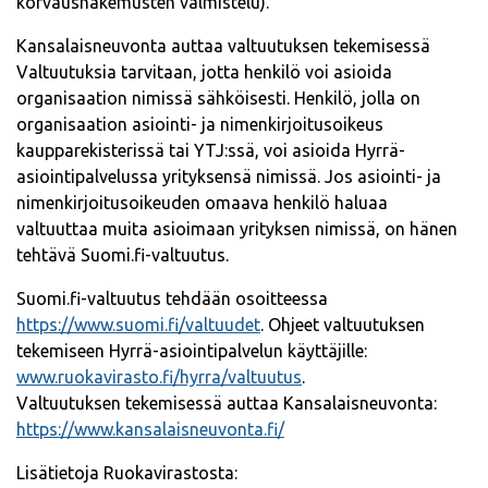
korvaushakemusten valmistelu).
Kansalaisneuvonta auttaa valtuutuksen tekemisessä
Valtuutuksia tarvitaan, jotta henkilö voi asioida
organisaation nimissä sähköisesti. Henkilö, jolla on
organisaation asiointi- ja nimenkirjoitusoikeus
kaupparekisterissä tai YTJ:ssä, voi asioida Hyrrä-
asiointipalvelussa yrityksensä nimissä. Jos asiointi- ja
nimenkirjoitusoikeuden omaava henkilö haluaa
valtuuttaa muita asioimaan yrityksen nimissä, on hänen
tehtävä Suomi.fi-valtuutus.
Suomi.fi-valtuutus tehdään osoitteessa
https://www.suomi.fi/valtuudet
. Ohjeet valtuutuksen
tekemiseen Hyrrä-asiointipalvelun käyttäjille:
www.ruokavirasto.fi/hyrra/valtuutus
.
Valtuutuksen tekemisessä auttaa Kansalaisneuvonta:
https://www.kansalaisneuvonta.fi/
Lisätietoja Ruokavirastosta: