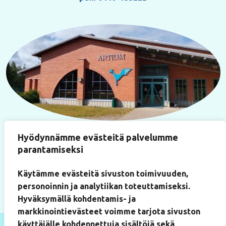
Käyntiosoite
Hyödynnämme evästeitä palvelumme
Paukkulantie 22
parantamiseksi
(Artium-rakennus, huone 219)
50170 Mikkeli
Käytämme evästeitä sivuston toimivuuden,
personoinnin ja analytiikan toteuttamiseksi.
Hyväksymällä kohdentamis- ja
markkinointievästeet voimme tarjota sivuston
käyttäjälle kohdennettuja sisältöjä sekä