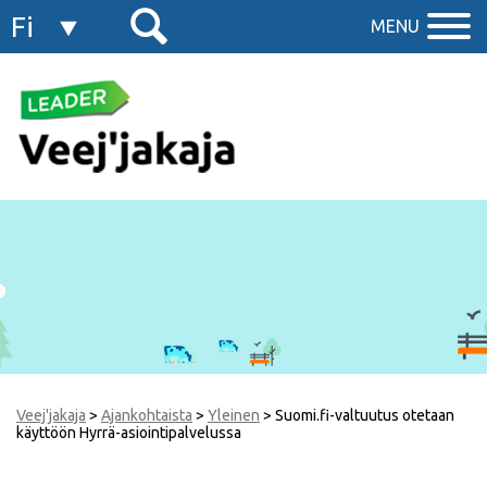
Fi
MENU
En
Veej'jakaja
>
Ajankohtaista
>
Yleinen
>
Suomi.fi-valtuutus otetaan
käyttöön Hyrrä-asiointipalvelussa