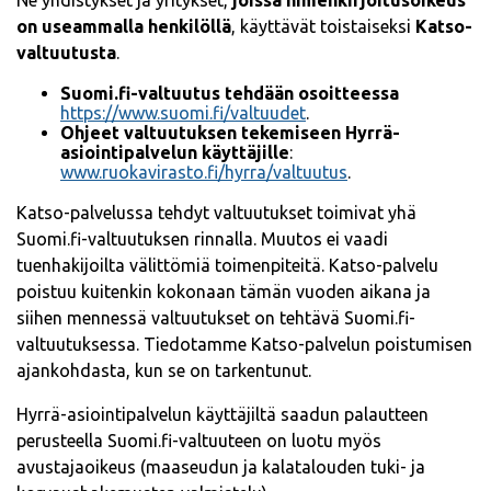
on useammalla henkilöllä
, käyttävät toistaiseksi
Katso-
valtuutusta
.
Suomi.fi-valtuutus tehdään osoitteessa
https://www.suomi.fi/valtuudet
.
Ohjeet valtuutuksen tekemiseen Hyrrä-
asiointipalvelun käyttäjille
:
www.ruokavirasto.fi/hyrra/valtuutus
.
Katso-palvelussa tehdyt valtuutukset toimivat yhä
Suomi.fi-valtuutuksen rinnalla. Muutos ei vaadi
tuenhakijoilta välittömiä toimenpiteitä. Katso-palvelu
poistuu kuitenkin kokonaan tämän vuoden aikana ja
siihen mennessä valtuutukset on tehtävä Suomi.fi-
valtuutuksessa. Tiedotamme Katso-palvelun poistumisen
ajankohdasta, kun se on tarkentunut.
Hyrrä-asiointipalvelun käyttäjiltä saadun palautteen
perusteella Suomi.fi-valtuuteen on luotu myös
avustajaoikeus (maaseudun ja kalatalouden tuki- ja