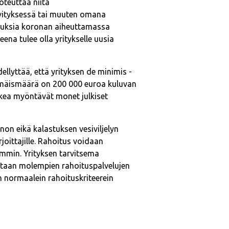
oteuttaa niitä
elvityksessä tai muuten omana
suuksia koronan aiheuttamassa
eena tulee olla yritykselle uusia
llyttää, että yrityksen de minimis -
mmäismäärä on 200 000 euroa kuluvan
ukea myöntävät monet julkiset
n eikä kalastuksen vesiviljelyn
arjoittajille. Rahoitus voidaan
mmin. Yrityksen tarvitsema
tetaan molempien rahoituspalvelujen
n normaalein rahoituskriteerein