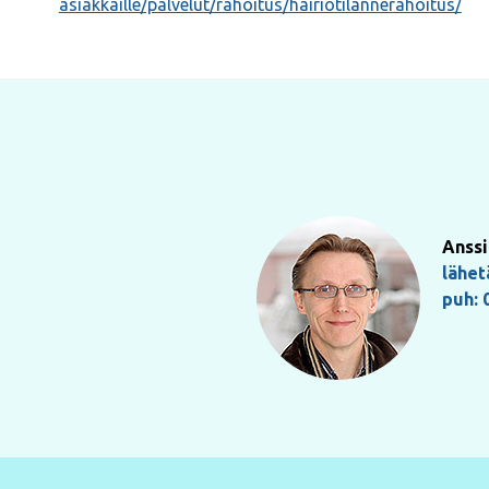
asiakkaille/palvelut/rahoitus/hairiotilannerahoitus/
Anssi
lähet
puh: 