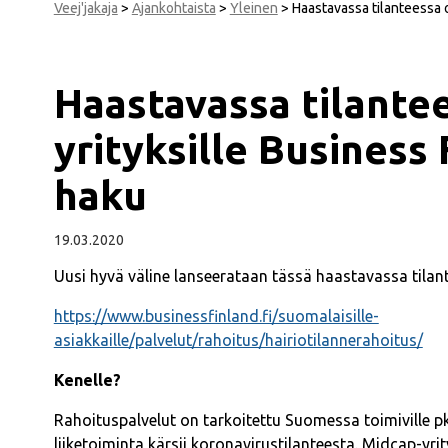
Veej'jakaja
>
Ajankohtaista
>
Yleinen
>
Haastavassa tilanteessa o
Haastavassa tilantee
yrityksille Business 
haku
19.03.2020
Uusi hyvä väline lanseerataan tässä haastavassa tilantee
https://www.businessfinland.fi/suomalaisille-
asiakkaille/palvelut/rahoitus/hairiotilannerahoitus/
Kenelle?
Rahoituspalvelut on tarkoitettu Suomessa toimiville pk-
liiketoiminta kärsii koronavirustilanteesta. Midcap-yrit