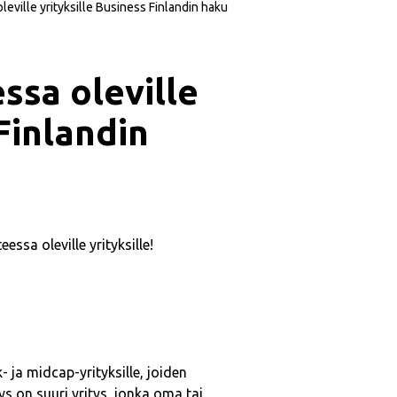
leville yrityksille Business Finlandin haku
ssa oleville
Finlandin
ssa oleville yrityksille!
 ja midcap-yrityksille, joiden
ys on suuri yritys, jonka oma tai