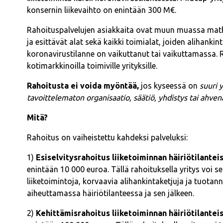
konsernin liikevaihto on enintään 300 M€.
Rahoituspalvelujen asiakkaita ovat muun muassa matka
ja esittävät alat sekä kaikki toimialat, joiden alihanki
koronavirustilanne on vaikuttanut tai vaikuttamassa
kotimarkkinoilla toimiville yrityksille.
Rahoitusta ei voida myöntää,
jos kyseessä on
suuri y
tavoittelematon organisaatio, säätiö, yhdistys tai ahven
Mitä?
Rahoitus on vaiheistettu kahdeksi palveluksi:
1)
Esiselvitysrahoitus liiketoiminnan häiriötilanteis
enintään 10 000 euroa. Tällä rahoituksella yritys voi sel
liiketoimintoja, korvaavia alihankintaketjuja ja tuot
aiheuttamassa häiriötilanteessa ja sen jälkeen.
2)
Kehittämisrahoitus liiketoiminnan häiriötilanteis