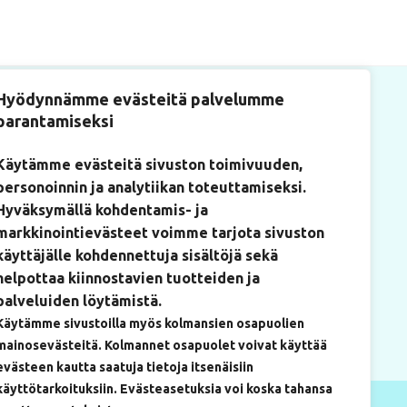
Hyödynnämme evästeitä palvelumme
parantamiseksi
Käytämme evästeitä sivuston toimivuuden,
personoinnin ja analytiikan toteuttamiseksi.
tiosoite
Hyväksymällä kohdentamis- ja
kulantie 22
markkinointievästeet voimme tarjota sivuston
ium-rakennus, huone 219)
käyttäjälle kohdennettuja sisältöjä sekä
0 Mikkeli
helpottaa kiinnostavien tuotteiden ja
palveluiden löytämistä.
Käytämme sivustoilla myös kolmansien osapuolien
mainosevästeitä. Kolmannet osapuolet voivat käyttää
evästeen kautta saatuja tietoja itsenäisiin
käyttötarkoituksiin. Evästeasetuksia voi koska tahansa