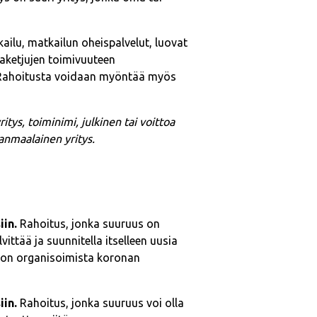
ilu, matkailun oheispalvelut, luovat
ntaketjujen toimivuuteen
. Rahoitusta voidaan myöntää myös
ritys, toiminimi, julkinen tai voittoa
anmaalainen yritys.
iin.
Rahoitus, jonka suuruus on
vittää ja suunnitella itselleen uusia
annon organisoimista koronan
iin.
Rahoitus, jonka suuruus voi olla