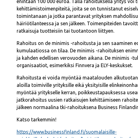
enintään 100 000 euroa. Tällä rahoituksella yritys voi t
kehittämistoimenpiteitä, joita se on tunnistanut esis
toimintanaan ja jotka parantavat yrityksen mahdolli
häiriötilanteessa ja sen jälkeen. Toimenpiteiden tavoitt
ratkaisuja tuotteisiin tai tuotantoon liittyen.
Rahoitus on de minimis -rahoitusta ja sen saaminen ede
kumulaatiossa on tilaa. De minimis -rahoituksen eni
ja kahden edellisen verovuoden aikana. De minimis -t
organisaatiot, esimerkiksi Finnvera ja ELY-keskukset.
Rahoitusta ei voida myöntää maatalouden alkutuotanno
aloilla toimiville yrityksille eikä yksityisille elinkeinonh
myöntää yritykselle kerran, poikkeustapauksessa usea
jatkorahoitus uusien ratkaisujen kehittämiseen rahoi
jälkeen normaalina tki-rahoituksena Business Finlandi
Katso tarkemmin!
https://www.businessfinland.fi/suomalaisille-