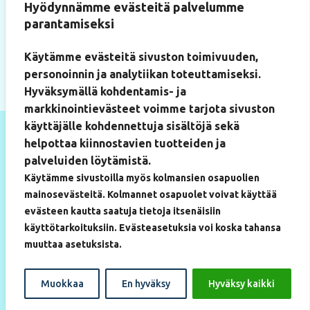
Käyntiosoite
Hyödynnämme evästeitä palvelumme
Paukkulantie 22
parantamiseksi
(Artium-rakennus, huone 219)
50170 Mikkeli
Käytämme evästeitä sivuston toimivuuden,
personoinnin ja analytiikan toteuttamiseksi.
Hyväksymällä kohdentamis- ja
markkinointievästeet voimme tarjota sivuston
käyttäjälle kohdennettuja sisältöjä sekä
helpottaa kiinnostavien tuotteiden ja
palveluiden löytämistä.
Käytämme sivustoilla myös kolmansien osapuolien
mainosevästeitä. Kolmannet osapuolet voivat käyttää
evästeen kautta saatuja tietoja itsenäisiin
käyttötarkoituksiin. Evästeasetuksia voi koska tahansa
muuttaa asetuksista.
Muokkaa
En hyväksy
Hyväksy kaikki