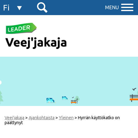
Fi
MENU
En
Veej'jakaja
>
Ajankohtaista
>
Yleinen
>
Hyrrän käyttökatko on
päättynyt