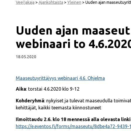
Veej'jakaja
>
Ajankohtaista
>
Yleinen
>
Uuden ajan maaseutuyrittä
Uuden ajan maaseutu
webinaari to 4.6.202
18.05.2020
Maaseutuyrittäjyys webinaari 4.6. Ohjelma
Aika
: torstai 4.6.2020 klo 9-12
Kohderyhmä
: nykyiset ja tulevat maaseudulla toimiva
kehittäjät, kaikki teemasta kiinnostuneet
Ilmoittaudu 2.6. klo 18 mennessä alla olevasta link
https://e.eventos.fi/forms/maaseutu/8dbe4a72-9439