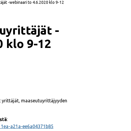
jät -webinaari to 4.6.2020 klo 9-12
yrittäjät -
0 klo 9-12
t yrittäjät, maaseutuyrittäjyyden
istä
:
-11ea-a21a-ee6a04371b85