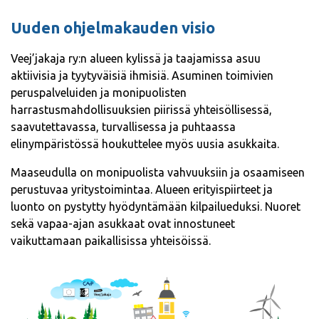
Uuden ohjelmakauden visio
Veej’jakaja ry:n alueen kylissä ja taajamissa asuu
aktiivisia ja tyytyväisiä ihmisiä. Asuminen toimivien
peruspalveluiden ja monipuolisten
harrastusmahdollisuuksien piirissä yhteisöllisessä,
saavutettavassa, turvallisessa ja puhtaassa
elinympäristössä houkuttelee myös uusia asukkaita.
Maaseudulla on monipuolista vahvuuksiin ja osaamiseen
perustuvaa yritystoimintaa. Alueen erityispiirteet ja
luonto on pystytty hyödyntämään kilpailueduksi. Nuoret
sekä vapaa-ajan asukkaat ovat innostuneet
vaikuttamaan paikallisissa yhteisöissä.