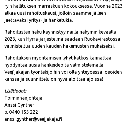
ry:n hallituksen marraskuun kokouksessa. Vuonna 2023
alkaa uusi rahoituskausi, jolloin saamme jälleen
jaettavaksi yritys- ja hanketukia.
Rahoitusten haku käynnistyy näillä näkymin keväällä
2023, kun Hyrrä-järjestelmä saadaan Ruokavirastossa
valmisteltua uuden kauden hakemusten mukaiseksi.
Rahoituksen myöntämisen lyhyt katkos kannattaa
hyödyntää uusia hankeideoita valmistelemalla.
Veej’jakajan työntekijöihin voi olla yhteydessä ideoiden
kanssa ja suunnittelu on hyvä aloittaa ajoissa!
Lisätiedot:
Toiminnanjohtaja
Anssi Gynther
p. 0440 155 222
anssi.gynther@veejjakaja.fi