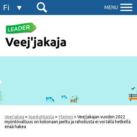
Fi
MENU
En
Veej'jakaja
>
Ajankohtaista
>
Yleinen
>
Veej’jakajan vuoden 2022
myöntövaltuus on kokonaan jaettu ja rahoitusta ei voi tällä hetkellä
enää hakea