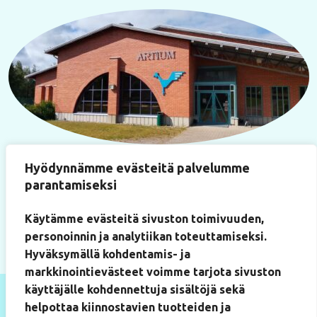
Käyntiosoite
Hyödynnämme evästeitä palvelumme
Paukkulantie 22
parantamiseksi
(Artium-rakennus, huone 219)
50170 Mikkeli
Käytämme evästeitä sivuston toimivuuden,
personoinnin ja analytiikan toteuttamiseksi.
Hyväksymällä kohdentamis- ja
markkinointievästeet voimme tarjota sivuston
käyttäjälle kohdennettuja sisältöjä sekä
helpottaa kiinnostavien tuotteiden ja