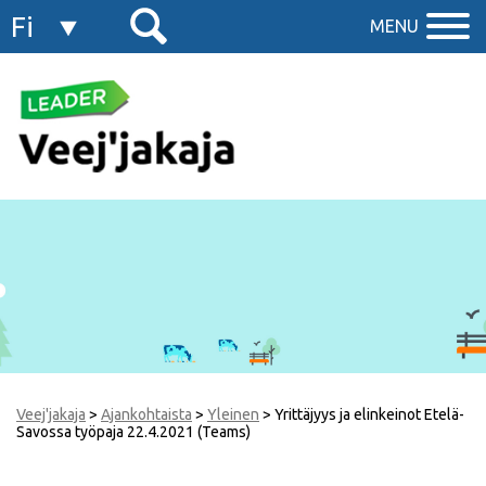
Fi
MENU
En
Veej'jakaja
>
Ajankohtaista
>
Yleinen
>
Yrittäjyys ja elinkeinot Etelä-
Savossa työpaja 22.4.2021 (Teams)