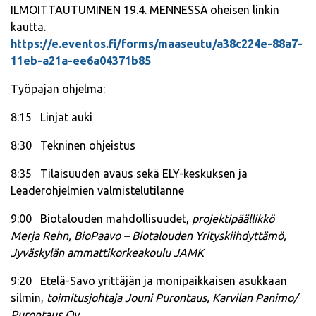
ILMOITTAUTUMINEN 19.4. MENNESSÄ oheisen linkin
kautta.
https://e.eventos.fi/forms/maaseutu/a38c224e-88a7-
11eb-a21a-ee6a04371b85
Työpajan ohjelma:
8:15 Linjat auki
8:30 Tekninen ohjeistus
8:35 Tilaisuuden avaus sekä ELY-keskuksen ja
Leaderohjelmien valmistelutilanne
9:00 Biotalouden mahdollisuudet,
projektipäällikkö
Merja Rehn, BioPaavo – Biotalouden Yrityskiihdyttämö,
Jyväskylän ammattikorkeakoulu JAMK
9:20 Etelä-Savo yrittäjän ja monipaikkaisen asukkaan
silmin,
toimitusjohtaja Jouni Purontaus, Karvilan Panimo/
Purontaus Oy