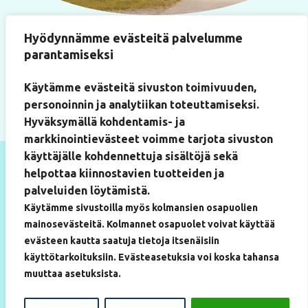
Käyntiosoite
Hyödynnämme evästeitä palvelumme
Paukkulantie 22
parantamiseksi
(Artium-rakennus, huone 219)
50170 Mikkeli
Käytämme evästeitä sivuston toimivuuden,
personoinnin ja analytiikan toteuttamiseksi.
Hyväksymällä kohdentamis- ja
markkinointievästeet voimme tarjota sivuston
käyttäjälle kohdennettuja sisältöjä sekä
helpottaa kiinnostavien tuotteiden ja
palveluiden löytämistä.
Käytämme sivustoilla myös kolmansien osapuolien
mainosevästeitä. Kolmannet osapuolet voivat käyttää
evästeen kautta saatuja tietoja itsenäisiin
käyttötarkoituksiin. Evästeasetuksia voi koska tahansa
muuttaa asetuksista.