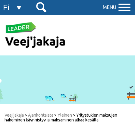
Fi
MENU
En
Veej'jakaja
>
Ajankohtaista
>
Yleinen
>
Yritystukien maksujen
hakeminen käynnistyy ja maksaminen alkaa kesällä