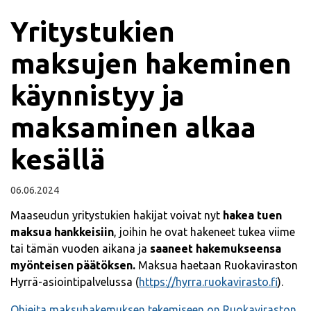
Yritystukien
maksujen hakeminen
käynnistyy ja
maksaminen alkaa
kesällä
06.06.2024
Maaseudun yritystukien hakijat voivat nyt
hakea tuen
maksua hankkeisiin
, joihin he ovat hakeneet tukea viime
tai tämän vuoden aikana ja
saaneet hakemukseensa
myönteisen päätöksen.
Maksua haetaan Ruokaviraston
Hyrrä-asiointipalvelussa (
https://hyrra.ruokavirasto.fi
).
Ohjeita maksuhakemuksen tekemiseen on Ruokaviraston