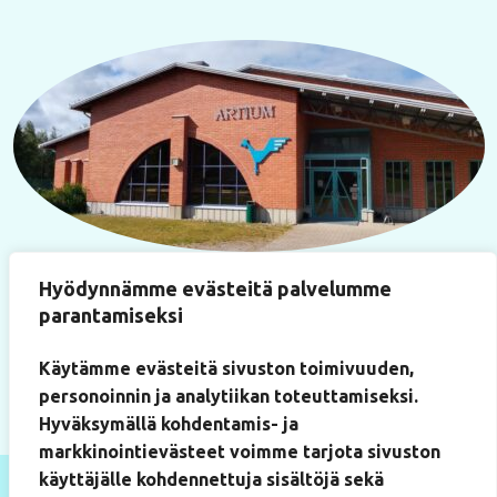
Käyntiosoite
Hyödynnämme evästeitä palvelumme
Paukkulantie 22
parantamiseksi
(Artium-rakennus, huone 219)
50170 Mikkeli
Käytämme evästeitä sivuston toimivuuden,
personoinnin ja analytiikan toteuttamiseksi.
Hyväksymällä kohdentamis- ja
markkinointievästeet voimme tarjota sivuston
käyttäjälle kohdennettuja sisältöjä sekä