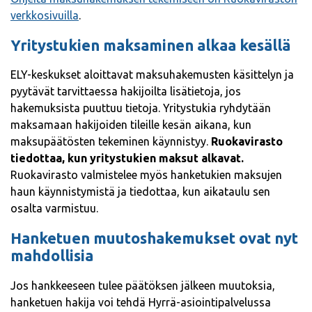
verkkosivuilla
.
Yritystukien maksaminen alkaa kesällä
ELY-keskukset aloittavat maksuhakemusten käsittelyn ja
pyytävät tarvittaessa hakijoilta lisätietoja, jos
hakemuksista puuttuu tietoja. Yritystukia ryhdytään
maksamaan hakijoiden tileille kesän aikana, kun
maksupäätösten tekeminen käynnistyy.
Ruokavirasto
tiedottaa, kun yritystukien maksut alkavat.
Ruokavirasto valmistelee myös hanketukien maksujen
haun käynnistymistä ja tiedottaa, kun aikataulu sen
osalta varmistuu.
Hanketuen muutoshakemukset ovat nyt
mahdollisia
Jos hankkeeseen tulee päätöksen jälkeen muutoksia,
hanketuen hakija voi tehdä Hyrrä-asiointipalvelussa