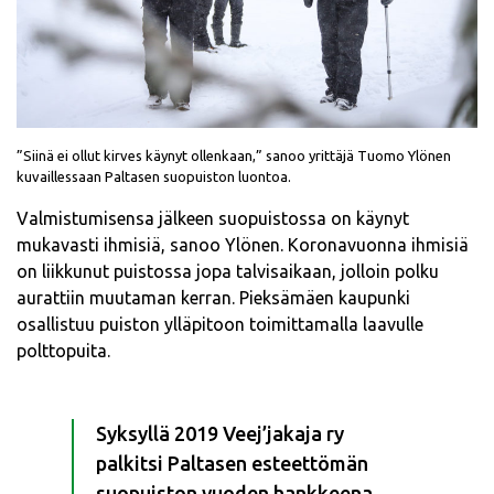
”Siinä ei ollut kirves käynyt ollenkaan,” sanoo yrittäjä Tuomo Ylönen
kuvaillessaan Paltasen suopuiston luontoa.
Valmistumisensa jälkeen suopuistossa on käynyt
mukavasti ihmisiä, sanoo Ylönen. Koronavuonna ihmisiä
on liikkunut puistossa jopa talvisaikaan, jolloin polku
aurattiin muutaman kerran. Pieksämäen kaupunki
osallistuu puiston ylläpitoon toimittamalla laavulle
polttopuita.
Syksyllä 2019 Veej’jakaja ry
palkitsi Paltasen esteettömän
suopuiston vuoden hankkeena.