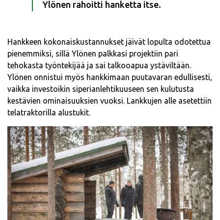
Ylönen rahoitti hanketta itse.
Hankkeen kokonaiskustannukset jäivät lopulta odotettua
pienemmiksi, sillä Ylönen palkkasi projektiin pari
tehokasta työntekijää ja sai talkooapua ystäviltään.
Ylönen onnistui myös hankkimaan puutavaran edullisesti,
vaikka investoikin siperianlehtikuuseen sen kulutusta
kestävien ominaisuuksien vuoksi. Lankkujen alle asetettiin
telatraktorilla alustukit.