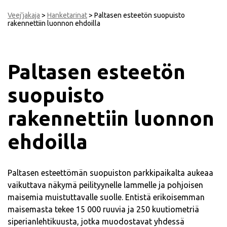
Veej'jakaja
>
Hanketarinat
>
Paltasen esteetön suopuisto
rakennettiin luonnon ehdoilla
Paltasen esteetön
suopuisto
rakennettiin luonnon
ehdoilla
Paltasen esteettömän suopuiston parkkipaikalta aukeaa
vaikuttava näkymä peilityynelle lammelle ja pohjoisen
maisemia muistuttavalle suolle. Entistä erikoisemman
maisemasta tekee 15 000 ruuvia ja 250 kuutiometriä
siperianlehtikuusta, jotka muodostavat yhdessä