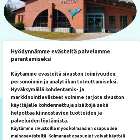
Käyntiosoite
Hyödynnämme evästeitä palvelumme
Paukkulantie 22
parantamiseksi
(Artium-rakennus, huone 219)
50170 Mikkeli
Käytämme evästeitä sivuston toimivuuden,
personoinnin ja analytiikan toteuttamiseksi.
Hyväksymällä kohdentamis- ja
markkinointievästeet voimme tarjota sivuston
käyttäjälle kohdennettuja sisältöjä sekä
helpottaa kiinnostavien tuotteiden ja
palveluiden löytämistä.
Käytämme sivustoilla myös kolmansien osapuolien
mainosevästeitä. Kolmannet osapuolet voivat käyttää