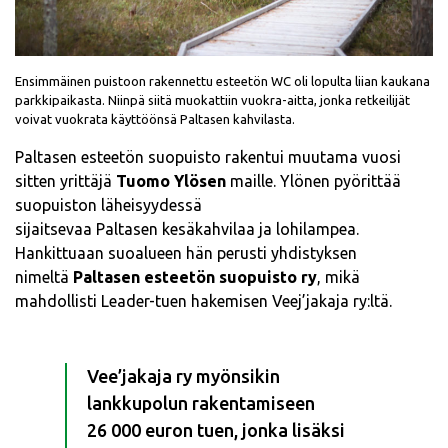
Ensimmäinen puistoon rakennettu esteetön WC oli lopulta liian kaukana
parkkipaikasta. Niinpä siitä muokattiin vuokra-aitta, jonka retkeilijät
voivat vuokrata käyttöönsä Paltasen kahvilasta.
Paltasen esteetön suopuisto rakentui muutama vuosi
sitten yrittäjä
Tuomo Ylösen
maille. Ylönen pyörittää
suopuiston läheisyydessä
sijaitsevaa Paltasen kesäkahvilaa ja lohilampea.
Hankittuaan suoalueen hän perusti yhdistyksen
nimeltä
Paltasen esteetön suopuisto ry
, mikä
mahdollisti Leader-tuen hakemisen Veej’jakaja ry:ltä.
Vee’jakaja ry myönsikin
lankkupolun rakentamiseen
26 000 euron tuen, jonka lisäksi